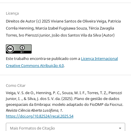
Licença
Direitos de Autor (c) 2025 Viviane Santos de Oliveira Veiga, Patricia
Corrêa Henning, Marcia Izabel Fugisawa Souza, Tércia Zavaglia
Torres, Ivo Pierozzi Junior, João dos Santos Vila da Silva (Autor)
Este trabalho encontra-se publicado com a
Licença Internacional
Creative Commons Atribuição 4.0
.
Como Citar
Veiga, V. S. de O., Henning, P. C., Souza, M. I. F., Torres, T. Z., Pierozzi
Junior, I. ., & Silva, J. dos S. V. da. (2025). Plano de gestão de dados
geoespaciais da Embrapa: modelo adaptado do FioDMP da Fiocruz.
Revista Ciência Aberta Lusófona
,
1
.
https://doi.org/10.82524/recal.2025.54
Mais Formatos de Citação